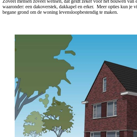
Zoveel mensen zoveel wensen, dat geldt zeker voor het bouwen van e
waaronder: een dakoverstek, dakkapel en erker. Meer opties kun je vi
begane grond om de woning levensloopbestendig te maken.